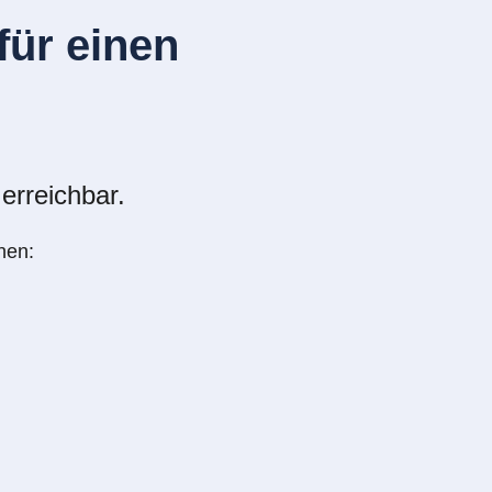
ür einen
erreichbar.
nen: