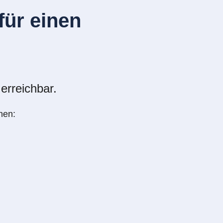
ür einen
erreichbar.
nen: